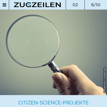
02
6/10
© Shutterstock/ ChristianChan
CITIZEN-SCIENCE-PROJEKTE