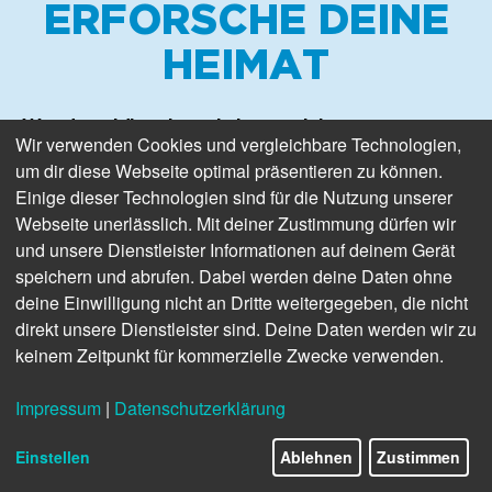
ERFORSCHE DEINE
HEIMAT
Wunderschön, abwechslungsreich,
Wir verwenden Cookies und vergleichbare Technologien,
unvergleichlich: Die Natur in unserer Region ist
um dir diese Webseite optimal präsentieren zu können.
einzigartig. Und obwohl wir jeden Tag hier
Einige dieser Technologien sind für die Nutzung unserer
leben, gibt es vieles, was wir noch nicht über
Webseite unerlässlich. Mit deiner Zustimmung dürfen wir
unsere Heimat wissen. Bei der Erforschung von
Tieren, Pflanzen oder Boden hat die
und unsere Dienstleister Informationen auf deinem Gerät
Wissenschaft aber viel mehr zu tun, als sie selbst
speichern und abrufen. Dabei werden deine Daten ohne
leisten kann. Darum braucht sie Unterstützung.
deine Einwilligung nicht an Dritte weitergegeben, die nicht
Du kannst mit anpacken – indem du während
direkt unsere Dienstleister sind. Deine Daten werden wir zu
deines nächsten Ausflugs mit Arverio an einem
keinem Zeitpunkt für kommerzielle Zwecke verwenden.
Citizen-Science-Projekt mitforschst!
Impressum
|
Datenschutzerklärung
Was ist Citizen Science?
Einstellen
Ablehnen
Zustimmen